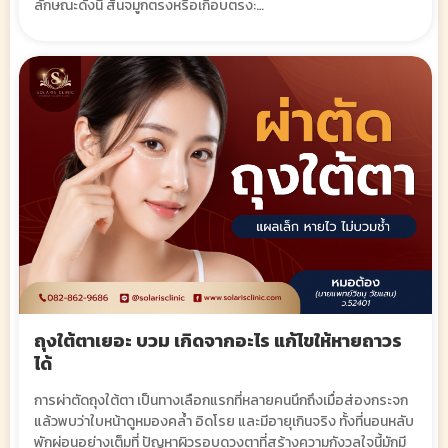
ลักษณะดังนี้ สันจมูกตรงหรือเกือบตรง:…
ถุงใต้ตาเยอะ บวม เกิดจากอะไร แก้ไขให้หายถาวร
ได้
การผ่าตัดถุงใต้ตา เป็นทางเลือกแรกที่หลายคนนึกถึงเมื่อส่องกระจก
แล้วพบว่าใบหน้าดูหมองคล้ำ อิดโรย และมีอายุเกินจริง ทั้งที่นอนหลับ
พักผ่อนอย่างเต็มที่ ปัญหาผิวรอบดวงตาที่สร้างความกังวลใจนี้มักมี