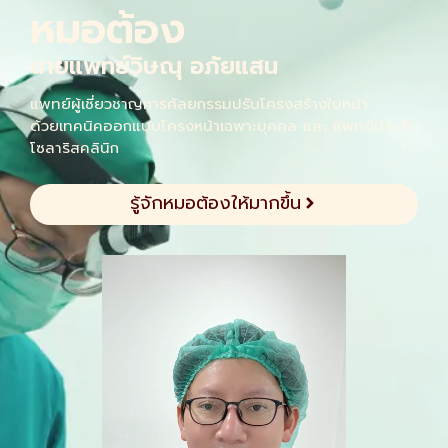
หมอต้อง
นายแพทย์วิษณุ อภัยแสน
แพทย์ผู้เชี่ยวชาญการศัลยกรรมปรับโครงสร้างใบหน้า
ด้วยเทคนิคออกแบบโครงหน้าเฉพาะบุคคล และ แพทย์ประจำ
โซลาริสคลินิก
รู้จักหมอต้องให้มากขึ้น