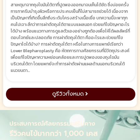
สาเหตุมาจากถุงไขมันใต้ตาที่ปูดพองออกมาจนเห็นได้ชัด ซึ่งบ่อยครั้ง
การทาครีมบำรุงผิวหรือการประคบเย็นก็ไม่สามารถช่วยได้ เนื่องจาก
เป็นปัญหาที่เกิดขึ้นลึกถึงระดับโครงสร้างเนื้อเยื่อ บทความนี้จะพาทุก
คนไปเจาะลึกว่าการผ่าตัดถุงใต้ตาแบบแผลนอก ช่วยแก้ไขปัญหาอะไร
ได้บ้าง พร้อมแนวทางการดูแลตัวเองอย่างถูกต้องเพื่อให้ได้ผลลัพธ์ที่
ตอบโจทย์และปลอดภัย การผ่าตัดถุงใต้ตา คืออะไรและช่วยแก้ไข
ปัญหาใดได้บ้าง? การผ่าตัดถุงใต้ตา หรือในทางการแพทย์เรียกว่า
Lower Blepharoplasty คือ หัตถการทางศัลยกรรมที่มีวัตถุประสงค์
เพื่อแก้ไขปัญหาความหย่อนคล้อยและการปูดพองของถุงไขมัน
บริเวณใต้ตา โดยแพทย์จะทำการผ่าตัดผ่านแผลด้านนอกบริเวณใต้
แนวขนตา…
ดูรีวิวทั้งหมด
ประสบการณ์ศัลยกรรมเสริมคาง
รีวิวคนไข้มากกว่า 1,000 เคส