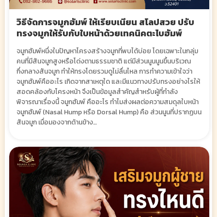
วิธีจัดการจมูกฮัมพ์ ให้เรียบเนียน สโลปสวย ปรับ
ทรงจมูกให้รับกับใบหน้าด้วยเทคนิคตะไบฮัมพ์
จมูกฮัมพ์หนึ่งในปัญหาโครงสร้างจมูกที่พบได้บ่อย โดยเฉพาะในกลุ่ม
คนที่มีสันจมูกสูงหรือโด่งตามธรรมชาติ แต่มีส่วนนูนนูนขึ้นบริเวณ
กึ่งกลางสันจมูก ทำให้ทรงโดยรวมดูไม่ลื่นไหล การทำความเข้าใจว่า
จมูกฮัมพ์คืออะไร เกิดจากสาเหตุใด และมีแนวทางปรับทรงอย่างไรให้
สอดคล้องกับโครงหน้า จึงเป็นข้อมูลสำคัญสำหรับผู้ที่กำลัง
พิจารณาเรื่องนี้ จมูกฮัมพ์ คืออะไร ทำไมส่งผลต่อความสมดุลใบหน้า
จมูกฮัมพ์ (Nasal Hump หรือ Dorsal Hump) คือ ส่วนนูนที่ปรากฏบน
สันจมูก เมื่อมองจากด้านข้าง…