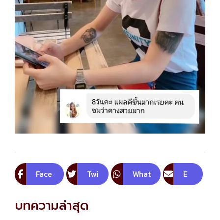
Face
Twi
What
E
boo
tte
sApp
m
บทความล่าสุด
k
r
ail