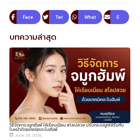
Face
Twi
What
E
boo
tte
sApp
m
บทความล่าสุด
k
r
ail
วิธีจัดการจมูกฮัมพ์ ให้เรียบเนียน สโลปสวย ปรับทรงจมูกให้รับกับ
ใบหน้าด้วยเทคนิคตะไบฮัมพ์
June 29, 2026