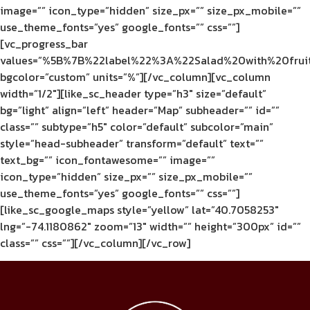
image=”” icon_type=”hidden” size_px=”” size_px_mobile=””
use_theme_fonts=”yes” google_fonts=”” css=””]
[vc_progress_bar
values=”%5B%7B%22label%22%3A%22Salad%20with%20fr
bgcolor=”custom” units=”%”][/vc_column][vc_column
width=”1/2″][like_sc_header type=”h3″ size=”default”
bg=”light” align=”left” header=”Map” subheader=”” id=””
class=”” subtype=”h5″ color=”default” subcolor=”main”
style=”head-subheader” transform=”default” text=””
text_bg=”” icon_fontawesome=”” image=””
icon_type=”hidden” size_px=”” size_px_mobile=””
use_theme_fonts=”yes” google_fonts=”” css=””]
[like_sc_google_maps style=”yellow” lat=”40.7058253″
lng=”-74.1180862″ zoom=”13″ width=”” height=”300px” id=””
class=”” css=””][/vc_column][/vc_row]