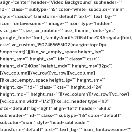
align=”center” header=”Video Background” subheader=””
id=”” class=”” subtype=”h5″ color=”white” subcolor=”main”
style=”shadow” transform=”default” text=”” text_bg=””
icon_fontawesome=”” image=”” icon_type=”hidden”
size_px=”” size_px_mobile=”” use_theme_fonts=”yes”
google_fonts=”font_family:Abril%20Fatface%3Aregular|fo
css=”.vc_custom_1507465655102{margin-top: 0px
!important;}”][like_sc_empty_space height_lg=””
height_sm=”” height_xs=”” id=”” class=”” css=””
height_xl=”240px” height_md=”” height_ms=”32px”]
[/vc_column][/vc_row][vc_row][vc_column]
[like_sc_empty_space height_lg=”” height_sm=””
height_xs=”” id=”” class=”” css=”” height_xl=”24″
height_md=”” height_ms=””][/vc_column][/vc_row][vc_row]
[vc_column width=”1/2″][like_sc_header type=”h3″
size=”default” bg=”light” align=”left” header=”Skills”
subheader=”” id=”” class=”” subtype=”h5″ color=”default”
subcolor=”main” style=”head-subheader”
transform=”default” text=”” text_bg=”” icon_fontawesome=””