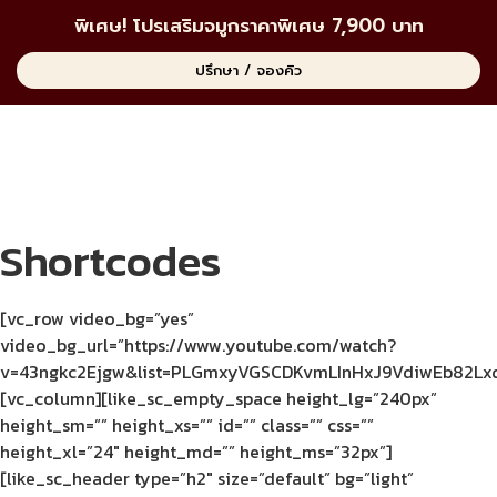
พิเศษ! โปรเสริมจมูกราคาพิเศษ 7,900 บาท
ปรึกษา / จองคิว
Shortcodes
[vc_row video_bg=”yes”
video_bg_url=”https://www.youtube.com/watch?
v=43ngkc2Ejgw&list=PLGmxyVGSCDKvmLInHxJ9VdiwEb82Lxd
[vc_column][like_sc_empty_space height_lg=”240px”
height_sm=”” height_xs=”” id=”” class=”” css=””
height_xl=”24″ height_md=”” height_ms=”32px”]
[like_sc_header type=”h2″ size=”default” bg=”light”