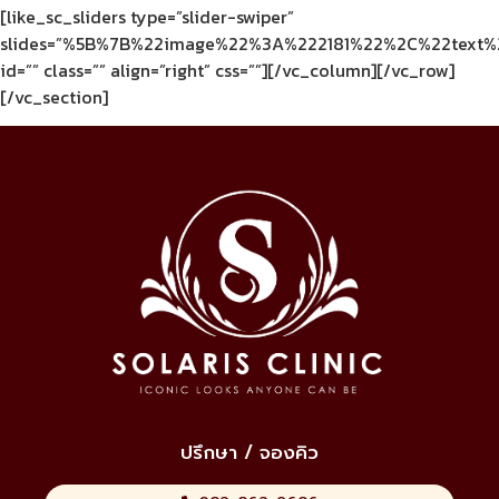
[like_sc_sliders type=”slider-swiper”
slides=”%5B%7B%22image%22%3A%222181%22%2C%22text%2
id=”” class=”” align=”right” css=””][/vc_column][/vc_row]
[/vc_section]
ปรึกษา / จองคิว