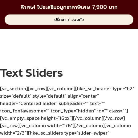
พิเศษ! โปรเสริมจมูกราคาพิเศษ 7,900 บาท
ปรึกษา / จองคิว
Text Sliders
[vc_section][vc_row][vc_column][like_sc_header type=”h2″
size=”default” style=”default” align=”center”
header=”Centered Slider” subheader=”” text=””
icon_fontawesome=”” icon_type=”hidden” id=”” class=””]
[vc_empty_space height=”16px”][/vc_column][/vc_row]
[vc_row][vc_column width=”1/6″][/vc_column][vc_column
width=”2/3″][like_sc_sliders type=”slider-swiper”