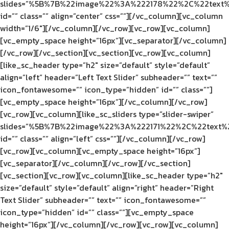
slides=”%5B%7B%22image%22%3A%222178%22%2C%22text%2
id=”” class=”” align=”center” css=””][/vc_column][vc_column
width=”1/6″][/vc_column][/vc_row][vc_row][vc_column]
[vc_empty_space height=”16px”][vc_separator][/vc_column]
[/vc_row][/vc_section][vc_section][vc_row][vc_column]
[like_sc_header type=”h2″ size=”default” style=”default”
align=”left” header=”Left Text Slider” subheader=”” text=””
icon_fontawesome=”” icon_type=”hidden” id=”” class=””]
[vc_empty_space height=”16px”][/vc_column][/vc_row]
[vc_row][vc_column][like_sc_sliders type=”slider-swiper”
slides=”%5B%7B%22image%22%3A%222171%22%2C%22text%2
id=”” class=”” align=”left” css=””][/vc_column][/vc_row]
[vc_row][vc_column][vc_empty_space height=”16px”]
[vc_separator][/vc_column][/vc_row][/vc_section]
[vc_section][vc_row][vc_column][like_sc_header type=”h2″
size=”default” style=”default” align=”right” header=”Right
Text Slider” subheader=”” text=”” icon_fontawesome=””
icon_type=”hidden” id=”” class=””][vc_empty_space
height=”16px”][/vc_column][/vc_row][vc_row][vc_column]