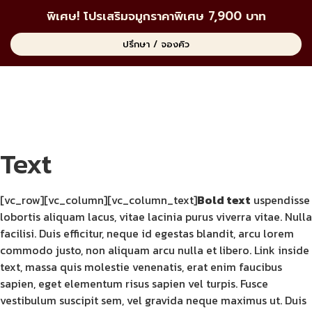
พิเศษ! โปรเสริมจมูกราคาพิเศษ 7,900 บาท
ปรึกษา / จองคิว
Text
[vc_row][vc_column][vc_column_text]
Bold text
uspendisse
lobortis aliquam lacus, vitae lacinia purus viverra vitae. Nulla
facilisi. Duis efficitur, neque id egestas blandit, arcu lorem
commodo justo, non aliquam arcu nulla et libero. Link inside
text, massa quis molestie venenatis, erat enim faucibus
sapien, eget elementum risus sapien vel turpis. Fusce
vestibulum suscipit sem, vel gravida neque maximus ut. Duis