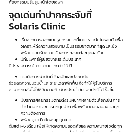
ศัลยกรรมปรับรูปหน้าโดยเฉพาะ
จุดเด่นทำปากกระจับที่
Solaris Clinic
เริ่มจากการออกแบบรูปทรงปากที่เหมาะสมกับโครงหน้าเพื่อ
วิเคราะห์ถึงความสวยงาม เป็นธรรมชาติมากที่สุด และยัง
พร้อมตอบรับความต้องการของแต่ละบุคคลด้วย
มีทีมแพทย์ผู้เชี่ยวชาญระดับประเทศ
มีประสบการณ์ยาวนานมากกว่า 10 ปี
เทคนิคการผ่าตัดที่ทันสมัยและปลอดภัย
ช่วยลดความบวมช้ำและระยะเวลาพักฟื้น จึงทำให้ผู้รับบริการ
สามารถกลับไปใช้ชีวิตตามกิจวัตรประจำวันแบบปกติได้เร็วขึ้น
มีบริการศัลยกรรมตกแต่งริมฝีปากหลายตัวเลือกเช่น การ
ทำปากบางและการยกมุมปาก เพื่อพร้อมตอบสนองต่อทุก
ความต้องการ
พร้อมดูแล Follow up ทุกเคส
ตั้งแต่ 1-6 เดือน เพื่อให้เกิดความปลอดภัยและความสบายใจต่อทุก