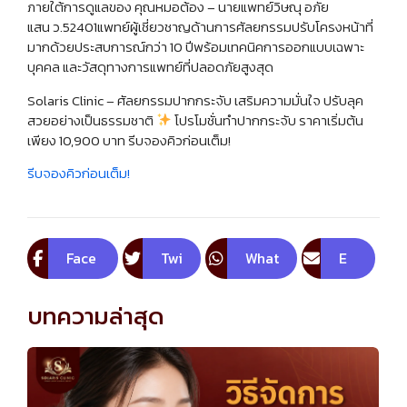
ภายใต้การดูแลของ คุณหมอต้อง – นายแพทย์วิษณุ อภัย
แสน ว.52401แพทย์ผู้เชี่ยวชาญด้านการศัลยกรรมปรับโครงหน้าที่
มากด้วยประสบการณ์กว่า 10 ปีพร้อมเทคนิคการออกแบบเฉพาะ
บุคคล และวัสดุทางการแพทย์ที่ปลอดภัยสูงสุด
Solaris Clinic – ศัลยกรรมปากกระจับ เสริมความมั่นใจ ปรับลุค
สวยอย่างเป็นธรรมชาติ
โปรโมชั่นทำปากกระจับ ราคาเริ่มต้น
เพียง 10,900 บาท รีบจองคิวก่อนเต็ม!
รีบจองคิวก่อนเต็ม!
Face
Twi
What
E
boo
tte
sApp
m
บทความล่าสุด
k
r
ail