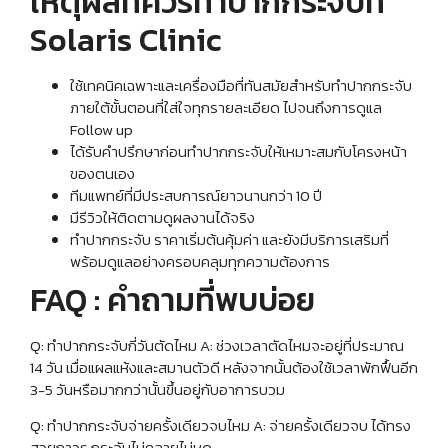
เหตุผลที่ควรทำปากกระจับที่
Solaris Clinic
ใช้เทคนิคเฉพาะและเครื่องมือที่ทันสมัยสำหรับทำปากกระจับ
ภายใต้ขั้นตอนที่ใส่ใจทุกรายละเอียด ไปจนถึงการดูแล
Follow up
ได้รับคำปรึกษาก่อนทำปากกระจับให้เหมาะสมกับโครงหน้า
ของตนเอง
ทีมแพทย์ที่มีประสบการณ์ยาวนานกว่า 10 ปี
มีรีวิวให้ติดตามดูผลงานได้จริง
ทำปากกระจับ ราคาเริ่มต้นคุ้มค่า และยังมีบริการเสริมที่
พร้อมดูแลอย่างครอบคลุมทุกความต้องการ
FAQ : คำถามที่พบบ่อย
Q: ทําปากกระจับกี่วันตัดไหม A: ช่วงเวลาตัดไหมจะอยู่ที่ประมาณ
14 วัน เมื่อแผลแห้งและสมานตัวดี หลังจากนั้นต้องใช้เวลาพักฟื้นอีก
3-5 วันหรือมากกว่านั้นขึ้นอยู่กับอาการบวม
Q: ทำปากกระจับจ่ายครั้งเดียวจบไหม A: จ่ายครั้งเดียวจบ ได้ทรง
สวยถาวร กระจับไม่คลายไม่หด