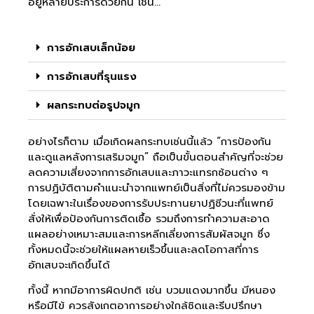
อยู่หลายประการด้วยกัน เช่น…
การอักเสบเล็กน้อย
การอักเสบที่รุนแรง
ผลกระทบต่อรูปจมูก
อย่างไรก็ตาม เมื่อเกิดผลกระทบเช่นนี้แล้ว “การป้องกัน
และดูแลหลังการเสริมจมูก” ถือเป็นขั้นตอนสำคัญที่จะช่วย
ลดความเสี่ยงจากการอักเสบและภาวะแทรกซ้อนต่าง ๆ
การปฏิบัติตามคำแนะนำจากแพทย์เป็นสิ่งที่ไม่ควรมองข้าม
โดยเฉพาะในเรื่องของการรับประทานยาปฏิชีวนะที่แพทย์
สั่งให้เพื่อป้องกันการติดเชื้อ รวมถึงการทำความสะอาด
แผลอย่างเหมาะสมและการหลีกเลี่ยงการสัมผัสจมูก ซึ่ง
ทั้งหมดนี้จะช่วยให้แผลหายเร็วขึ้นและลดโอกาสที่การ
อักเสบจะเกิดขึ้นได้
ทั้งนี้ หากมีอาการผิดปกติ เช่น บวมแดงมากขึ้น มีหนอง
หรือมีไข้ ควรสังเกตอาการอย่างใกล้ชิดและรีบปรึกษา