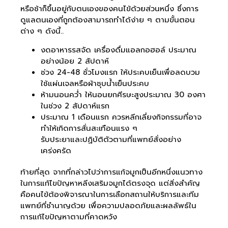
หรือช้าก็ขึ้นอยู่กับตนเองของคนไข้ด้วยส่วนหนึ่ง ซึ่งการ
ดูแลตนเองที่ถูกต้องสามารถทำได้ง่าย ๆ ตามขั้นตอน
ต่าง ๆ ดังนี้..
งดอาหารรสจัด เครื่องดื่มแอลกอฮอล์ ประมาณ
อย่างน้อย 2 สัปดาห์
ช่วง 24-48 ชั่วโมงแรก ให้ประคบเย็นเพื่อลดบวม
ใช้แผ่นเจลหรือผ้าชุบน้ำเย็นประคบ
ห้ามนอนคว่ำ ให้นอนยกศีรษะสูงประมาณ 30 องศา
ในช่วง 2 สัปดาห์แรก
ประมาณ 1 เดือนแรก ควรหลีกเลี่ยงกิจกรรมที่อาจ
ทำให้เกิดการสั่นสะเทือนแรง ๆ
รับประยาและปฏิบัติตัวตามที่แพทย์สั่งอย่าง
เคร่งครัด
ท้ายที่สุด จากที่กล่าวไปว่าการแก้จมูกเป็นอีกหนึ่งแนวทาง
ในการแก้ไขปัญหาหลีงเสริมจมูกได้ตรงจุด แต่สิ่งสำคัญ
คือคนไข้ต้องพิจารณาในการเลือกสถานให้บริการและทีม
แพทย์ที่ชำนาญด้วย เพื่อความปลอดภัยและผลลัพธ์ใน
การแก้ไขปัญหาตามที่คาดหวัง