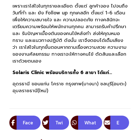
เพราะเราใส่ใจในทุกรายละเอียด ตั้งแต่ ลูกค้าจอง ไปจนถึง
วันที่ทำ และ ยัง Follow up ทุกเคสอีก ตั้งแต่ 1-6 เดือน
เพื่อให้ความสบายใจ และ ความปลอดภัย ทางคลินิกจะ
เตรียมความพร้อมให้พนักงานทุกคน สามารถรับคำปรึกษา
และ รับปัญหาเบื้องต้นของคนไข้หลังทำ ส่งให้คุณหมอ
ทราบ และแนวทางปฏิบัติ ดังนั้น เราจึงตอบได้เต็มเสียง
ว่า เราใส่ใจในทุกขั้นตอนหากถามเรื่องความสวย ความงาม
ของงานศัลยกรรม ทางเราจะให้ทางคนไข้ ตัดสินและเลือก
เราด้วยตนเอง
Solaris Clinic พร้อมบริการทั้ง 6 สาขา ได้แก่…
อุดรธานี ขอนแก่น โคราช กรุงเทพ(บางนา) ชลบุรี(อมตะ)
อุบลราชธานี(ใหม่)
Face
Twi
What
E
boo
tte
sApp
m