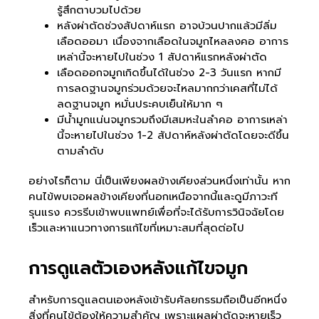
รู้สึกตาบวมไปด้วย
หลังผ่าตัดช่วงสัปดาห์แรก อาจบ้วนปากแล้วมีลิ่ม
เลือดออมา เนื่องจากเลือดในจมูกไหลลงคอ อาการ
เหล่านี้จะหายไปในช่วง 1 สัปดาห์แรกหลังผ่าตัด
เลือดออกจมูกเกิดขึ้นได้ในช่วง 2-3 วันแรก หากมี
การลดฐานจมูกร่วมด้วยจะไหลมากกว่าเคสที่ไม่ได้
ลดฐานจมูก หมั่นประคบเย็นให้มาก ๆ
มีน้ำมูกแน่นจมูกรวมถึงมีเสมหะในลำคอ อาการเหล่า
นี้จะหายไปในช่วง 1-2 สัปดาห์หลังผ่าตัดโดยจะดีขึ้น
ตามลำดับ
อย่างไรก็ตาม นี่เป็นเพียงผลข้างเคียงส่วนหนึ่งเท่านั้น หาก
คนไข้พบเจอผลข้างเคียงที่นอกเหนือจากนี้และดูมีภาวะที
รุนแรง ควรรีบเข้าพบแพทย์เพื่อที่จะได้รับการวินิจฉัยโดย
เร็วและหาแนวทางการแก้ไขที่เหมาะสมที่สุดต่อไป
การดูแลตัวเองหลังแก้ไขจมูก
สำหรับการดูแลตนเองหลังเข้ารับศัลยกรรมถือเป็นอีกหนึ่ง
สิ่งที่คนไข้ต้องให้ความสำคัญ เพราะแผลผ่าตัดจะหายเร็ว