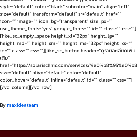
style=”default” color=”black” subcolor=”main” align=”left”
size=”default” transform=”default” sr=”default” href=””
icon=”” image=”” icon_bg=”transparent” size_px=””
use_theme_fonts=”yes” google_fonts=”” id=”” class=”” css=””]
[like_sc_empty_space height_xl=”32px” height_lg=””
height_md=”” height_sm=”” height_ms=”32px” height_xs=””
id=”” class=”” css=””][like_sc_button header=”ดูรายละเอียดเพิ่ม
เติม”
href=”https://solarisclinic.com/services/%e0%b8%
size=”default” align=”default” color=”default”
color_hover=”default” inline=”default” id=”” class=”” css=””]
[/vc_column][/vc_row]
By
maxideateam