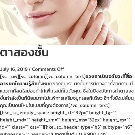
ตาสองชั้น
July 16, 2019
/
Comments Off
[vc_row][vc_column][vc_column_text]
ดวงตาเป็นอวัยวะที่สื่อ
อารมณ์ความรู้สึก
ทั้งหมดของคนเรา ดังนั้นการมีดวงตาที่สวยงาม มี
แววตาที่สดใสย่อมทำให้เพิ่มเสน่ห์ในตัวคุณ ซึ่งในปัจจุบันการทำตาสอง
ชั้นกำลังเป็นที่นิยมมากไม่แพ้การเสริมจมูกเลยทีเดียว อีกทั้งยังเปลี่ยน
คุณเป็นคนใหม่ในแบบที่คุณต้องการ[/vc_column_text]
[like_sc_empty_space height_xl=”32px” height_lg=””
height_md=”” height_sm=”” height_ms=”32px” height_xs=””
id=”” class=”” css=””][like_sc_header type=”h5″ subtype=”h6″
subheader=”” header=”{{ ราคาเริ่มต้น }} 9,900 บาท”