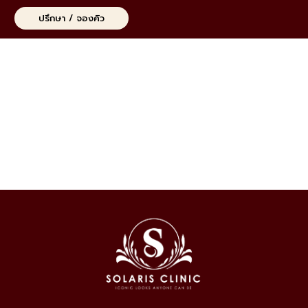
ท
ปรึกษา / จองคิว
H