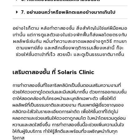
7. อย่านอนคว่ำหรือพลิกตะแคงข้างมากเกินไป
อย่างไรก็ตาม หลังทำตาสองชั้น สิ่งสำคัญไม่ใช่แค่ฝีมือหมอ
เท่านั้น แต่การดูแลตัวเองในช่วงพักฟื้นก็ส่งผลโดยตรงกับ
ผลลัพธ์เช่นกัน หมั่นทำความสะอาดแผลอย่างถูกวิธี ทานยา
ตามแพทย์สั่ง และหลีกเลี่ยงพฤติกรรมเสี่ยงเหล่านี้ ก็จะ
ช่วยให้ชั้นตาเข้าที่เร็ว สวยเป๊ะ และดูเป็นธรรมชาติมากขึ้น
เสริมตาสองชั้น ที่ Solaris Clinic
การทำตาสองชั้นที่โซลาริสคลินิกเป็นขั้นตอนเสริมความงามที่
ช่วยให้ดวงตาดูโดดเด่นและมีเสน่ห์มากขึ้น ด้วยการออกแบบชั้น
ตาให้สอดคล้องกับโครงหน้าและบุคลิกเฉพาะตัว เพื่อให้ได้
ผลลัพธ์ที่เป็นธรรมชาติและสวยงาม ทีมแพทย์ผู้เชี่ยวชาญของ
คลินิกจะใส่ใจในรายละเอียดการผ่าตัด เพื่อให้ชั้นตาที่ได้ดูไม่
หลอกตาและช่วยเสริมให้ดวงตาดูกลมโต ใบหน้าโดยรวมดูอ่อน
หวานและสดใสยิ่งขึ้น การทำตาสองชั้นนี้จะช่วยเพิ่มความมั่นใจ
ให้กับผู้รับบริการ ทำให้รู้สึกดีและพร้อมที่จะเผชิญหน้ากับทุก
โอกาส