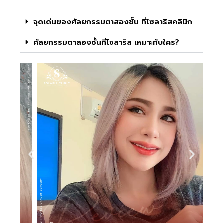
จุดเด่นของศัลยกรรมตาสองชั้น ที่โซลาริสคลินิก
ศัลยกรรมตาสองชั้นที่โซลาริส เหมาะกับใคร?