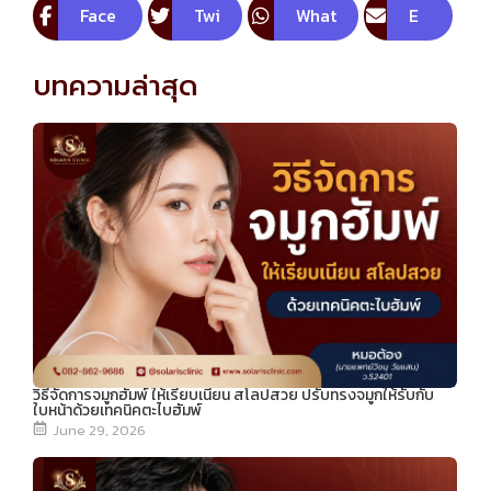
Face
Twi
What
E
boo
tte
sApp
m
บทความล่าสุด
k
r
ail
วิธีจัดการจมูกฮัมพ์ ให้เรียบเนียน สโลปสวย ปรับทรงจมูกให้รับกับ
ใบหน้าด้วยเทคนิคตะไบฮัมพ์
June 29, 2026