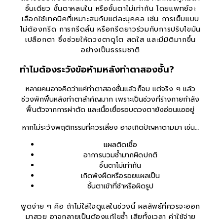
ชั้นเดียว ชั้นตาหลบใน หรือชั้นตาไม่เท่ากัน โดยแพทย์จะ
เลือกใช้เทคนิคที่เหมาะสมกับแต่ละบุคคล เช่น การเย็บแบบ
ไม่ต้องกรีด การกรีดสั้น หรือกรีดยาวร่วมกับการปรับไขมัน
เปลือกตา ซึ่งช่วยให้ดวงตาดูโต สดใส และมีมิติมากขึ้น
อย่างเป็นธรรมชาติ
ทำไมต้องระวังข้อห้ามหลังทำตาสองชั้น?
หลายคนอาจคิดว่าแค่ทำตาสองชั้นแล้วก็จบ แต่จริง ๆ แล้ว
ช่วงพักฟื้นหลังทำตาสำคัญมาก เพราะเป็นช่วงที่ร่างกายกำลัง
ฟื้นตัวจากการผ่าตัด และเนื้อเยื่อรอบดวงตายังอ่อนแออยู่
หากไม่ระวังพฤติกรรมที่ควรเลี่ยง อาจเกิดปัญหาตามมา เช่น…
แผลติดเชื้อ
อาการบวมช้ำมากผิดปกติ
ชั้นตาไม่เท่ากัน
เกิดพังผืดหรือรอยแผลเป็น
ชั้นตาเข้าที่ช้าหรือผิดรูป
พูดง่าย ๆ คือ ถ้าไม่ใส่ใจดูแลในช่วงนี้ ผลลัพธ์ที่ควรจะออก
มาสวย อาจกลายเป็นต้องแก้ไขซ้ำ เสียทั้งเวลา ค่าใช้จ่าย