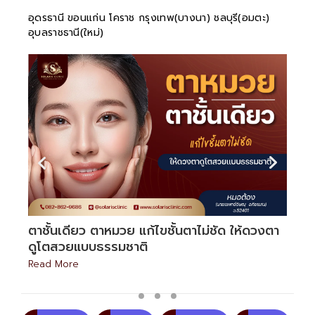
อุดรธานี ขอนแก่น โคราช กรุงเทพ(บางนา) ชลบุรี(อมตะ)
อุบลราชธานี(ใหม่)
้
ตาชั้นเดียว ตาหมวย แก้ไขชั้นตาไม่ชัด ให้ดวงตา
กล้
ดูโตสวยแบบธรรมชาติ
ด้ว
Read More
Rea